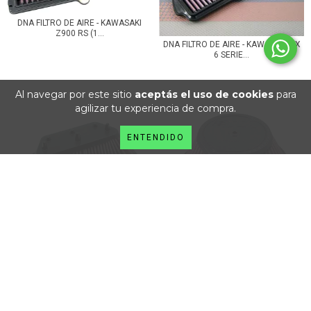
DNA FILTRO DE AIRE - KAWASAKI
Z900 RS (1...
DNA FILTRO DE AIRE - KAWASAKI ZX
6 SERIE...
Al navegar por este sitio
aceptás el uso de cookies
para
agilizar tu experiencia de compra.
ENTENDIDO
DNA FILTRO DE AIRE DE ALTO FLUJO
DNA FILTRO DE AIRE DE ALTO FLUJO
- CBR 1...
- HUSQV...