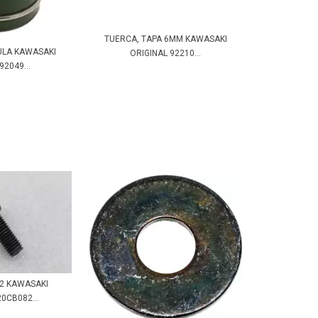
TUERCA, TAPA 6MM KAWASAKI
ULA KAWASAKI
ORIGINAL 92210...
92049...
22 KAWASAKI
0CB082...