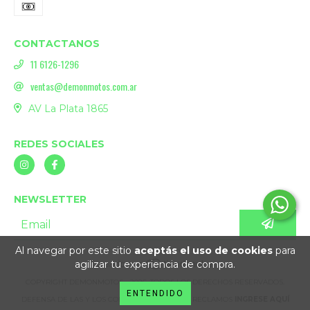
CONTACTANOS
11 6126-1296
ventas@demonmotos.com.ar
AV La Plata 1865
REDES SOCIALES
NEWSLETTER
Al navegar por este sitio
aceptás el uso de cookies
para
agilizar tu experiencia de compra.
COPYRIGHT DEMONMOTOS - 2026. TODOS LOS DERECHOS RESERVADOS.
ENTENDIDO
DEFENSA DE LAS Y LOS CONSUMIDORES. PARA RECLAMOS
INGRESE AQUÍ